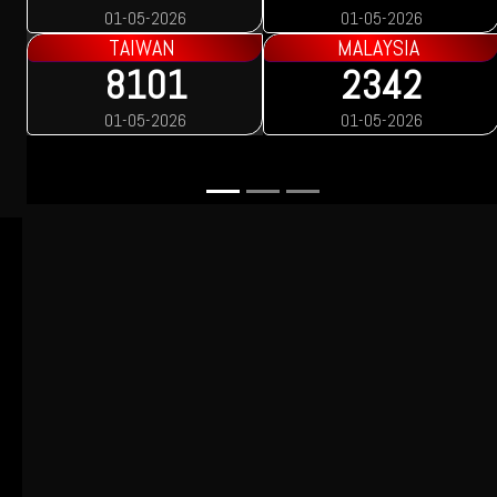
01-05-2026
01-05-2026
TAIWAN
MALAYSIA
8101
2342
01-05-2026
01-05-2026