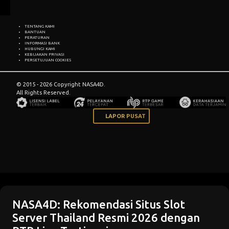
TENTANG KAMI
BANTUAN
PERATURAN
INFORMASI BANK
HUBUNGI KAMI
KEBIJAKAN PRIVASI
PERSETUJUAN COOKIES
© 2015 - 2026 Copyright NASA4D.
All Rights Reserved.
LAPOR PUSAT
NASA4D: Rekomendasi Situs Slot
Server Thailand Resmi 2026 dengan