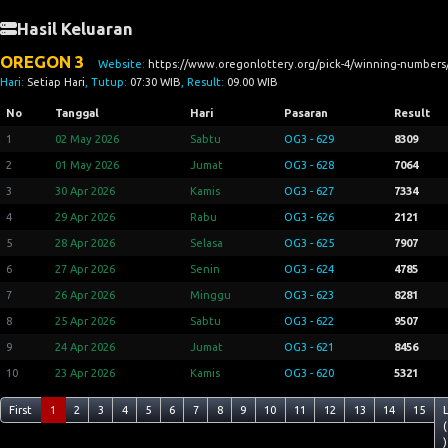
Hasil Keluaran
OREGON 3
Website:
https://www.oregonlottery.org/pick-4/winning-numbers
Hari:
Setiap Hari
, Tutup:
07:30 WIB
, Result:
09.00 WIB
No
Tanggal
Hari
Pasaran
Result
1
02 May 2026
Sabtu
OG3 - 629
8309
2
01 May 2026
Jumat
OG3 - 628
7064
3
30 Apr 2026
Kamis
OG3 - 627
7334
4
29 Apr 2026
Rabu
OG3 - 626
2121
5
28 Apr 2026
Selasa
OG3 - 625
7907
6
27 Apr 2026
Senin
OG3 - 624
4785
7
26 Apr 2026
Minggu
OG3 - 623
8281
8
25 Apr 2026
Sabtu
OG3 - 622
9507
9
24 Apr 2026
Jumat
OG3 - 621
8456
10
23 Apr 2026
Kamis
OG3 - 620
5321
First
1
2
3
4
5
6
7
8
9
10
11
12
13
14
15
(
)