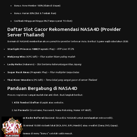
Bonus New Member 100% (Klaim di depan)
Bonus Harian 50% (Slot & Tembak Ikan)
Cashback Mingguan hingga 5% (Tanpa syarat TO ribet)
Daftar Slot Gacor Rekomendasi NASA4D (Provider
Server Thailand)
Bermain di NASA4D memberikan akses penuh ke provider terbesar Asia. Berikut 5 game wajib coba tahun 2026:
Starlight Princess 1000
(Pragmatic Play) –
RTP Live: 97.2%
Mahjong Wins 3
(PG Soft) –
Fitur scatter hitam paling mudah
Lucky Neko
(Habanero) –
Slot bertema keberuntungan khas Jepang
Sugar Rush Xmas
(Pragmatic Play) –
Fitur multiplier tanpa batas
Thai River Wonders
(PG Soft) –
Tema lokal yang sangat gacor di server Thailand
Panduan Bergabung di NASA4D
Proses registrasi sangat mudah dan anti ribet. Ikuti langkah berikut:
Klik Tombol Daftar
di pojok atas website.
Isi Formulir
(Username, Password, Nama Rekening, Nomor HP Aktif).
Gunakan Kode Referal
(Opsional - bisa diisi NASA4D untuk mendapatkan extra credit).
Deposit
minimal 10.000 via bank lokal (BCA, BNI, BRI, Mandiri) atau e-wallet (Dana, OVO, Gopay).
Klaim Bonus
di menu "Bonus" setelah saldo masuk.