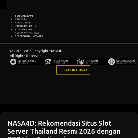
TENTANG KAMI
BANTUAN
PERATURAN
INFORMASI BANK
HUBUNGI KAMI
KEBIJAKAN PRIVASI
PERSETUJUAN COOKIES
© 2015 - 2026 Copyright NASA4D.
All Rights Reserved.
LAPOR PUSAT
NASA4D: Rekomendasi Situs Slot
Server Thailand Resmi 2026 dengan