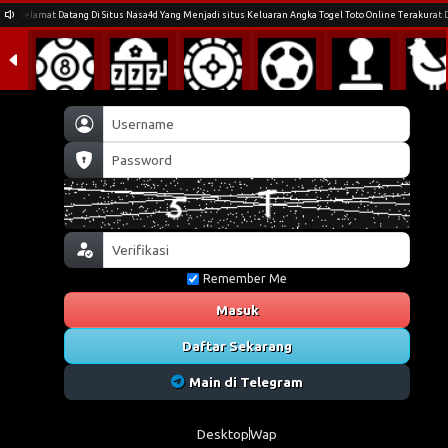
Selamat Datang Di Situs Nasa4d Yang Menjadi situs Keluaran Angka Togel Toto Online Terakurat D
TOGEL
SLOT
LIVE CASINO
SPORT
ARCADE
SABU
Remember Me
Masuk
Daftar Sekarang
Main di Telegram
Desktop
Wap