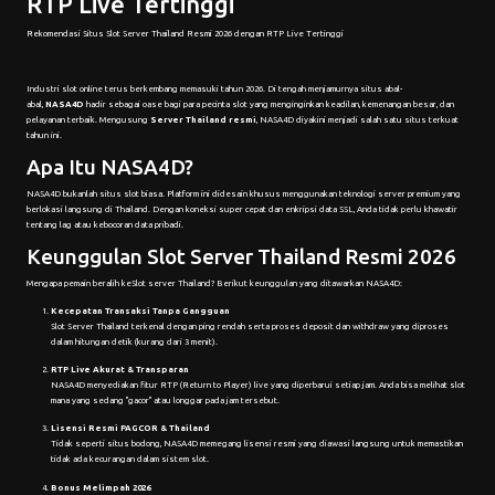
RTP Live Tertinggi
Rekomendasi Situs Slot Server Thailand Resmi 2026 dengan RTP Live Tertinggi
Industri slot online terus berkembang memasuki tahun 2026. Di tengah menjamurnya situs abal-
abal,
NASA4D
hadir sebagai oase bagi para pecinta slot yang menginginkan keadilan, kemenangan besar, dan
pelayanan terbaik. Mengusung
Server Thailand resmi
, NASA4D diyakini menjadi salah satu situs terkuat
tahun ini.
Apa Itu NASA4D?
NASA4D bukanlah situs slot biasa. Platform ini didesain khusus menggunakan teknologi server premium yang
berlokasi langsung di Thailand. Dengan koneksi super cepat dan enkripsi data SSL, Anda tidak perlu khawatir
tentang lag atau kebocoran data pribadi.
Keunggulan Slot Server Thailand Resmi 2026
Mengapa pemain beralih keSlot server Thailand? Berikut keunggulan yang ditawarkan NASA4D:
Kecepatan Transaksi Tanpa Gangguan
Slot Server Thailand
terkenal dengan ping rendah serta proses deposit dan withdraw yang diproses
dalam hitungan detik (kurang dari 3 menit).
RTP Live Akurat & Transparan
NASA4D menyediakan fitur RTP (Return to Player) live yang diperbarui setiap jam. Anda bisa melihat slot
mana yang sedang "gacor" atau longgar pada jam tersebut.
Lisensi Resmi PAGCOR & Thailand
Tidak seperti situs bodong, NASA4D memegang lisensi resmi yang diawasi langsung untuk memastikan
tidak ada kecurangan dalam sistem slot.
Bonus Melimpah 2026