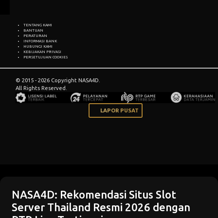
TENTANG KAMI
BANTUAN
PERATURAN
INFORMASI BANK
HUBUNGI KAMI
KEBIJAKAN PRIVASI
PERSETUJUAN COOKIES
© 2015 - 2026 Copyright NASA4D.
All Rights Reserved.
LAPOR PUSAT
NASA4D: Rekomendasi Situs Slot
Server Thailand Resmi 2026 dengan