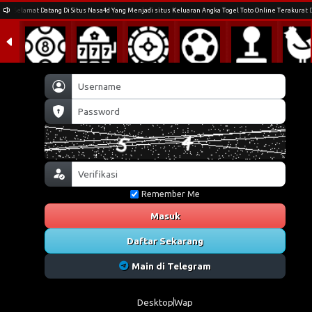
Selamat Datang Di Situs Nasa4d Yang Menjadi situs Keluaran Angka Togel Toto Online Terakurat D
TOGEL
SLOT
LIVE CASINO
SPORT
ARCADE
SABU
Remember Me
Masuk
Daftar Sekarang
Main di Telegram
Desktop
Wap